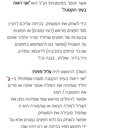
אשר תומך במיומנויות הנ"ל הוא 
"אני רואה 
בעיני הקטנה"
כדי לשחק את המשחק  בכיתה עליכם להכין 
מס' חפצים מראש (רצוי קטנים) או תמונות 
צבעוניות של חפצים שהילד מכיר ולפזר אותם 
על השטיח (אפשר גם להשתמש בחפצים 
שכבר קיימים בסביבה) לדוגמא: עיפרון, 
נייר,כדור, שולחן , בננה וכד'
השלב הראשון יהיה 
צליל פותח:
"אני רואה בעייני הקטנה משהו שמתחיל ב
- 
בָּ
"
הילד שמזהה את המילה אומר אותה או מרים 
את התמונה / חפץ
אפשר להחליט מראש שמי שמזהה נותן את 
הצליל למילה הבאה או שהמורה היא זו 
שתמיד מובילה את המשחק.
אפשר לשחק גם ללא חפצים קטנים אלא על 
ידי חיפוש חפץ בכיתה או רק זיהוי שלו.