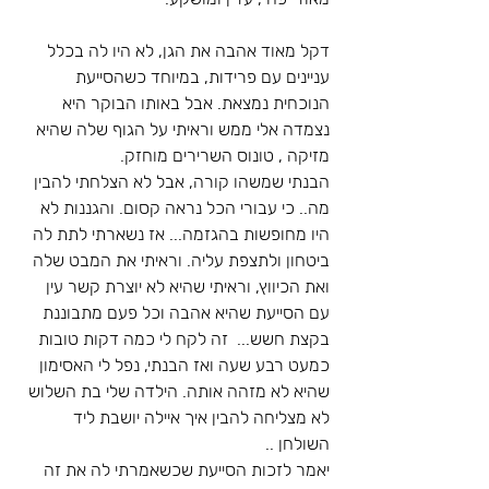
דקל מאוד אהבה את הגן, לא היו לה בכלל 
עניינים עם פרידות, במיוחד כשהסייעת 
הנוכחית נמצאת. אבל באותו הבוקר היא 
נצמדה אלי ממש וראיתי על הגוף שלה שהיא 
מזיקה , טונוס השרירים מוחזק.
הבנתי שמשהו קורה, אבל לא הצלחתי להבין 
מה.. כי עבורי הכל נראה קסום. והגננות לא 
היו מחופשות בהגזמה... אז נשארתי לתת לה 
ביטחון ולתצפת עליה. וראיתי את המבט שלה 
ואת הכיווץ, וראיתי שהיא לא יוצרת קשר עין 
עם הסייעת שהיא אהבה וכל פעם מתבוננת 
בקצת חשש...  זה לקח לי כמה דקות טובות 
כמעט רבע שעה ואז הבנתי, נפל לי האסימון 
שהיא לא מזהה אותה. הילדה שלי בת השלוש 
לא מצליחה להבין איך איילה יושבת ליד 
השולחן ..
יאמר לזכות הסייעת שכשאמרתי לה את זה 