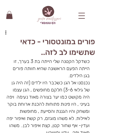
פורים במונטסורי - כדאי
שתשימו לב לזה..
כשדקל הקטנה שלי הייתה בת 3 בערך, זו 
הייתה הפעם הראשונה שהיא חוותה פורים 
בגן הילדים. 
נכנסנו אל הגן כשכבר היו ילדים (זה היה גן 
של גילאי 3-6) חלקם מחופשים , הגן עצמו 
היה מקושט כמו יער בצורה מאוד נעימה  ויפה 
בעייני , היו פינות פתוחות להכנת ארוחת בוקר 
ומשחק והיו הגננת והסייעת , מחופשות 
לאיילות. לא משהו מוגזם, רק קשת ואיפור יפה 
ועדין- אף שחור קטן, קצת איפור לבן.. משהו 
מאוד יפה , עדין ומושקע. 