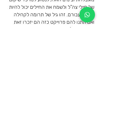
של חיילי צה"ל ולשמח את החיילים יכול להיות 
מופלא עבורם. זהו גיל של תרומה לקהילה 
ואם תתנו להם פרוייקט כזה הם יזכרו זאת 
לכל חייהם. ( רק תדאגו לעשות הכנה כמו 
שצריך) 
חג פורים שמח ומבדח לכולם 
מקווה שזה יתן לכם קצת רעיונות וידע 
פוסטים אחרונים
הצג הכול