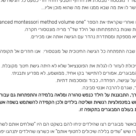
ות שד"ר מונטסורי מבטלת את הדחף הטבעי הזה? הרי כמעט כל הגישה של
שר לו את מה שבא ממנו ואת מה שהוא מוכן אליו...
שונות בהתפתחותו של הילד שד"ר מריה מונטסורי חקרה.
 היא מספקת ומסתדרת נהדר עם הגישה אותה אנו מכירים.
בה התפתחה כל הגישה החינוכית של מונטסורי.  אנו חוזרים אל תקופה ב
כולת לעזור לו לגלות את הפוטנציאל שלא לא היתה גישת חינוך מקובלת.
המבוגרים, אמורים להתיישר בקו אחיד, ממושמע, לא מפריע ותבניתי.
 על ענישה, הפחדה, כבוד ומוסכמות דתיות.
, שגרם להרבה אנטי סביבה.
ורך, התבוננות על הילד כנפש טהורה ומלאה בלמידה והתפתחות גם עבור 
ש במינפולציות רגשיות ושליטה בילדים ולכן הקפידה להשתמש בשפה אשר
בעולם המבוגרים בתקופה זו.
תקופה זו של המאה ה19 כאשר מבוגרים רצו שהילדים יניחו להם בשקט הם היו "שולחים אות
רו שיש "שדים בלילה שיכולים לחטוף אותם" או כשרצו שהילדים יתנהגו יפה,