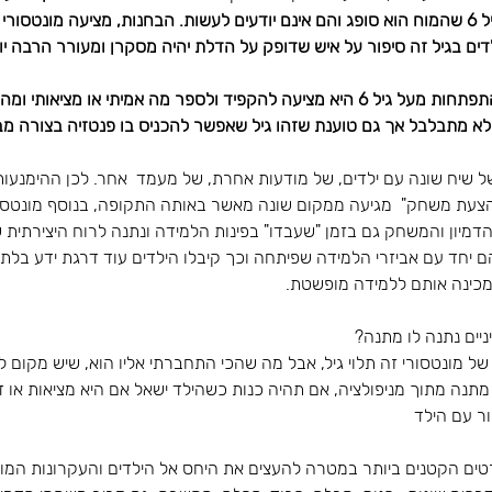
הפנטזיה. לילדים מתחת לגיל 6 שהמוח הוא סופג והם אינם יודעים לעשות. הבחנות, מציעה מונט
לדים בגיל זה סיפור על איש שדופק על הדלת יהיה מסקרן ומעורר הרבה י
לגבי ילדים במישור השני להתפתחות מעל גיל 6 היא מציעה להקפיד ולספר מה אמיתי או מציא
 לא מתבלבל אך גם טוענת שזהו גיל שאפשר להכניס בו פנטזיה בצורה מ
ל שיח שונה עם ילדים, של מודעות אחרת, של מעמד  אחר. לכן ההימנעות
צעת משחק"  מגיעה ממקום שונה מאשר באותה התקופה, בנוסף מונטסור
הדמיון והמשחק גם בזמן "שעבדו" בפינות הלמידה ונתנה לרוח היצירתית 
 יחד עם אביזרי הלמידה שפיתחה וכך קיבלו הילדים עוד דרגת ידע בלת
כינה אותם ללמידה מופשטת.
יים נתנה לו מתנה? 
 מונטסורי זה תלוי גיל, אבל מה שהכי התחברתי אליו הוא, שיש מקום ל
מתנה מתוך מניפולציה, אם תהיה כנות כשהילד ישאל אם היא מציאות או דמי
ר עם הילד
טים הקטנים ביותר במטרה להעצים את היחס אל הילדים והעקרונות המוב