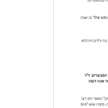
ה מבוססת על 
לאחרונה אחרי מס' קורסים ואחרי שקראתי את הספר "the advanced montessori method volume one" בו ישנה 
ה ילדים היו ללא 
המבוגרים. ד"ר 
 אינה דומה 
ם לשחק" כאשר הם רצו 
 סיפרו שיש "פיות 