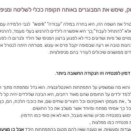
, שימש את המבוגרים באותה תקופה ככלי לשליטה ומניפול
מכיוון שמונטסורי רצתה לנטרל את השפה הזו, היא בחרה במ
א "להתחיל לעבוד",כך היא איפשרה לילדים להרגיש בעלי מעמד, להרגיש 
ם של פיות ושדונים כדי לא לפגוע ברצון הפנימי של הילד ולגרום לו לפעו
נהגות טובה או רעה שבסופה יקבל פרס או עונש. מטרתה היתה לנטרל את
ים ממושגים שיכולים לעורר בהם מניפולציות.
מיון לפנטזיה וזו הנקודה החשובה ביותר. 
הוא מה שמשפיע על התפתחות האינטליגנציה. הוא גדל ומתפתח מתוך חוו
ללמד ילדים על תחומים שהם מאוד רחבים, היא הבינה שלילדים יהיה קל לד
 , את מעמקי האוקיינוס וכל היצורים שחיים שם, את כוכבי הלכת, הם, כך 
 כל כך אמיתי מפתח ומיוחד אשר משלב את כל החושים.
ש בפנטזיה מכיוון שהוא מוגבל, הוא לא אין סופי כמו הדמיון. 
פנטזיה כמו מפלצות ,
רי אגדות ומעשיות, או טענה שאין להם מקום בהתפתחות הילד 
אבל כן מציעה