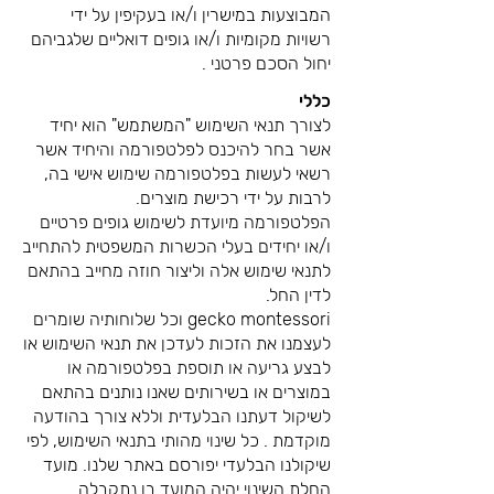
המבוצעות במישרין ו/או בעקיפין על ידי
רשויות מקומיות ו/או גופים דואליים שלגביהם
יחול הסכם פרטני .
כללי
לצורך תנאי השימוש "המשתמש" הוא יחיד
אשר בחר להיכנס לפלטפורמה והיחיד אשר
רשאי לעשות בפלטפורמה שימוש אישי בה,
לרבות על ידי רכישת מוצרים.
הפלטפורמה מיועדת לשימוש גופים פרטיים
ו/או יחידים בעלי הכשרות המשפטית להתחייב
לתנאי שימוש אלה וליצור חוזה מחייב בהתאם
לדין החל.
gecko montessori וכל שלוחותיה שומרים
לעצמנו את הזכות לעדכן את תנאי השימוש או
לבצע גריעה או תוספת בפלטפורמה או
במוצרים או בשירותים שאנו נותנים בהתאם
לשיקול דעתנו הבלעדית וללא צורך בהודעה
מוקדמת . כל שינוי מהותי בתנאי השימוש, לפי
שיקולנו הבלעדי יפורסם באתר שלנו. מועד
החלת השינוי יהיה המועד בו נתקבלה