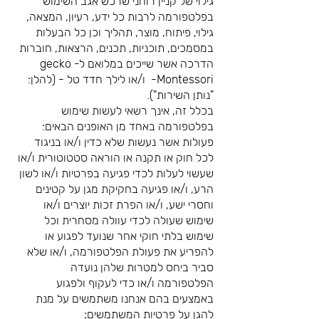
גילוי של קניין רוחני שרכש אגב השימוש
בפלטפורמה לרבות כל ידע, רעיון, המצאה,
גילוי, פיתוח, מוצר, תהליך וכן כל הבעלות
במסמכים, תוכניות, תכנים, הרצאות, חוברות
הדרכה אשר שייכים במלואם ל- gecko
Montessori- ו/או לילך חדד טל - (להלן:
"נותן השירות").
בכלל זה, אינך רשאי לעשות שימוש
בפלטפורמה באחד מן האופנים הבאים:
פעולות אשר נעשות שלא כדין ו/או בניגוד
לכל חוק או תקנה או הוראה סטטוטורית ו/או
שעשוי לעלות לכדי פגיעה בפרטיות ו/או לשון
הרע, ו/או פגיעה בחקיקת מגן על קטינים
וחסרי ישע, ו/או הפרת זכות יוצרים ו/או
שימוש שעולה לכדי עוולה מסחרית וכל
שימוש בלתי חוקי אחר שנועד לפגוע או
להפריע את פעולת הפלטפורמה, ו/או שלא
סביר ביחס למטרות שלהן נועדה
הפלטפורמה ו/או כדי לעקוף ולפגוע
באמצעים בהם אנחנו משתמשים על מנת
להגן על פרטיות המשתמשים;