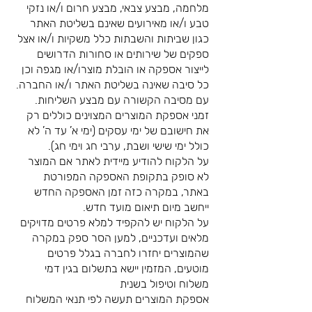
מלחמה, מבצע צבאי, מבצע חרום ו/או נזקי
טבע ו/או מאירועים שאינם בשליטת האתר
כגון שביתות והשבתות כלל משקיות ו/או אצל
ספקים של שירותים או סחורות הדרושים
לייצור אספקה או הובלת מוצרו/או מגפה וכן
כל סיבה שאינה בשליטת האתר ו/או החברה.
עם מסיבה הקשורה עם מבצע השליחות.
זמני אספקת המוצרים המצוינים כוללים רק
את חישובם של ימי עסקים (ימי א’ עד ה’ לא
כולל ימי שישי ושבת, ערבי חג וימי חג).
על הלקוח להודיע מיידית לאתר אם המוצר
לא סופק בתקופת האספקה המפורטת
באתר, במקרה כזה זמן האספקה החדש
ייחשב מיום תיאום מועד חדש.
על הלקוח יש להקפיד למלא פרטים מדויקים
מלאים ועדכניים, למען הסר ספק במקרה
שהמוצרים יחזרו לחברה בגלל פרטים
מוטעים, המזמין יישא בתשלום בגין דמי
משלוח וטיפול בשנית
אספקת המוצרים תעשה לפי תנאי המשלוח