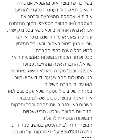
בשל כך שהמוצר אזל מהמלאי, אנו נהיה
רשאים לפי שיקול דעתנו הבלעדי להודיעך
אודות אי אספקת המוצר/ים ולבטל את
העסקה ו/או המוצר הספציפי מתוך ההזמנה.
אנו לא נהיה אחראיים ולא נישא בכל נזק ישיר,
עקיף, תוצאתי או מיוחד שנגרם לך או לצד
שלישי בגין ביטול כאמור, ולא יוכל המזמין
לבוא בכל טענה כלפי החברה.
ככל ויבחר הלקוח במשלוח באמצעות דואר
ישראל, החברה אינה מתחייבת למועד
אספקה ובכל מקרה היא לא תישא באחריות
בגין המשלוח המבוצע על ידי דואר ישראל
ו/או על ידי חברת השילוח.
במקרה של ביטול עסקה שלא עקב פגם ו/או
אי התאמה במוצר, סכום ששולם בעבור
משלוח לא יוחזר בשום מקרה וככל והלקוח
יחזיר את המוצר שרכש, הרי שעלויות
המשלוח הנוסף יחולו עליו.
המוצר יוחזר לבית העסק במושב כמהין ד.נ
חלוצה
8551100
על ידי הלקוח ועל חשבונו