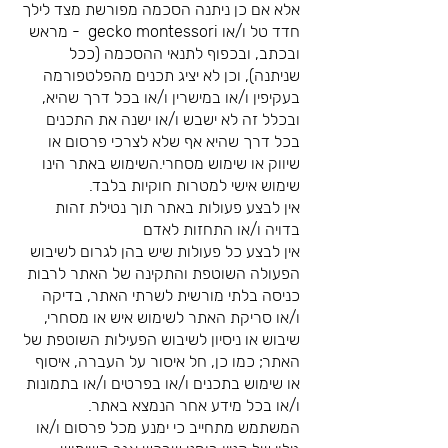
אלא אם כן ניתנה הסכמה מפורשת מצד לילך
חדד טל ו/או gecko montessori - מראש
ובכתב, ובכפוף לתנאי ההסכמה (ככל
שניתנה), וכן לא יציג תכנים מהפלטפורמה
בעקיפין ו/או במישרין ו/או בכל דרך שהיא,
ובכלל זה לא ישבש ו/או ישנה את התכנים
בכל דרך שהיא אף שלא לצרכי פרסום או
שיווק או שימוש מסחרי.השימוש באתר הינו
שימוש אישי למטרות חוקיות בלבד.
אין לבצע פעולות באתר תוך נטילת זהות
בדויה ו/או התחזות לאדם
אין לבצע כל פעולות שיש בהן לגרום לשיבוש
הפעולה השוטפת והתקינה של האתר לרבות
כניסה בלתי מורשית לשרתי האתר, בדיקה
ו/או סריקת האתר לשימוש איש או מסחרי,
שיבוש או ניסיון לשיבוש הפעילות השוטפת של
האתר; כמו כן, חל איסור על העברה, איסוף
או שימוש בתכנים ו/או בפרטים ו/או בתמונות
ו/או בכל מידע אחר הנמצא באתר.
המשתמש מתחייב כי ימנע מכל פרסום ו/או