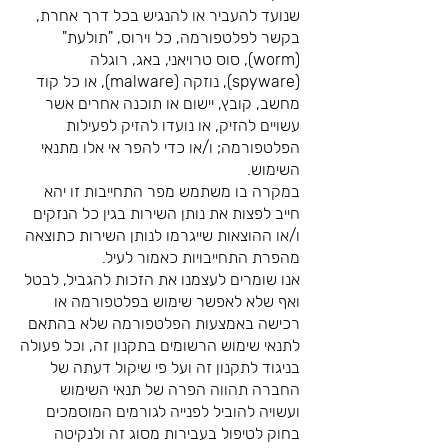
שנועד להעביר או להנגיש בכל דרך אחרת,
בקשר לפלטפורמה, כל וירוס, "תולעת"
(worm), סוס טרויאני, באג, רוגלה
(spyware), נוזקה (malware), או כל קוד
מחשב, קובץ, יישום או תוכנה אחרים אשר
עשויים להזיק, או נועדו להזיק לפעילות
הפלטפורמה; ו/או כדי להפר אי אלו מתנאי
השימוש.
במקרה בו משתמש מפר התחייבות זו יהא
חייב לפצות את נותן השירות בגין כל הנזקים
ו/או ההוצאות שייגרמו לנותן השירות כתוצאה
מהפרת התחייבויות כאמור לעיל.
אנו שומרים לעצמנו את הזכות להגביל, לבטל
ואף שלא לאפשר שימוש בפלטפורמה או
רכישה באמצעות הפלטפורמה שלא בהתאם
לתנאי שימוש הרשומים בתקנון זה, וכל פעולה
בניגוד לתקנון זה ועל פי שיקול דעתה של
החברה תהווה הפרה של תנאי השימוש
ועשויה להוביל לפנייה לגורמים המוסמכים
בחוק לטיפול בעבירות מסוג זה ולנקיטה