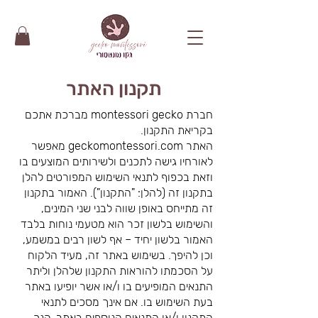
תקנון האתר
חברת montessori gecko מברכת אתכם
בקריאת התקנון.
האתר geckomontessori.com מאפשר
לאורחיו גישה לתכנים ולשירותים המוצעים בו
וזאת בכפוף לתנאי השימוש המפורטים להלן
בתקנון זה (להלן: "התקנון"). האמור בתקנון
זה מתייחס באופן שווה לבני שני המינים,
והשימוש בלשון זכר הוא מטעמי נוחות בלבד
האמור בלשון יחיד – אף לשון רבים במשמע,
וכן להיפך. בשימוש באתר זה, מעיד הלקוח
על הסכמתו להוראות התקנון שלהלן וליתר
התנאים המופיעים בו ו/או אשר יופיעו באתר
בעת השימוש בו. אם אינך מסכים לתנאי
התקנון ו/או התנאים הנוספים באתר, הנך