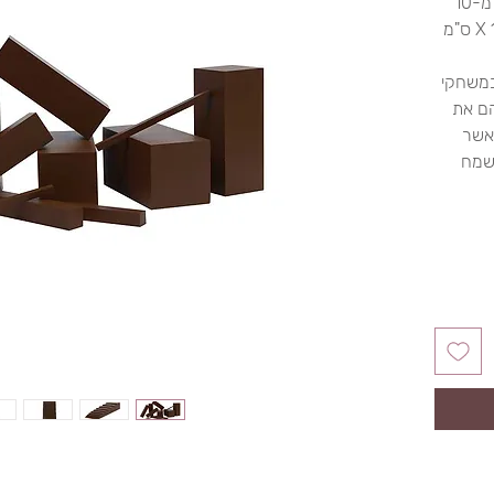
המדרגות החומות (מנסרה)מורכבות מ-10
מנסרות עץ קשיחות החל מ-1 X 1 X 20 ס"מ
במשחקי
הם את
אשר
משמח