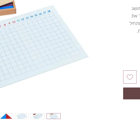
ושג
 את
תחיל
.