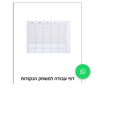
דפי עבודה למשחק הנקודות
ל
DOT GAME PAPER WORK
מ
מחיר