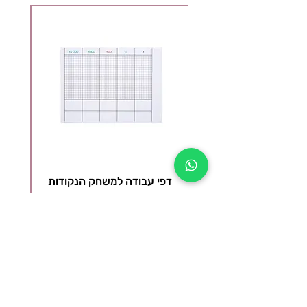
דפי עבודה למשחק הנקודות
ל
DOT GAME PAPER WORK
מ
מחיר